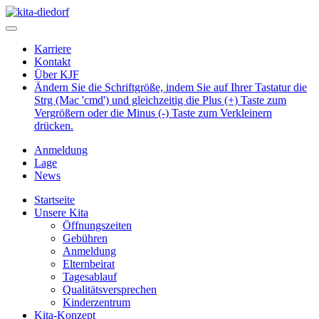
Karriere
Kontakt
Über KJF
Ändern Sie die Schriftgröße, indem Sie auf Ihrer Tastatur die
Strg (Mac 'cmd') und gleichzeitig die Plus (+) Taste zum
Vergrößern oder die Minus (-) Taste zum Verkleinern
drücken.
Anmeldung
Lage
News
Startseite
Unsere Kita
Öffnungszeiten
Gebühren
Anmeldung
Elternbeirat
Tagesablauf
Qualitätsversprechen
Kinderzentrum
Kita-Konzept