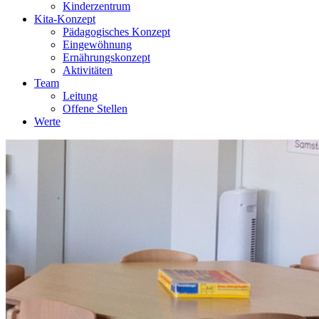
Kinderzentrum
Kita-Konzept
Pädagogisches Konzept
Eingewöhnung
Ernährungskonzept
Aktivitäten
Team
Leitung
Offene Stellen
Werte