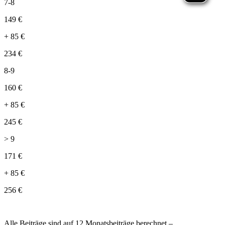
7-8
149
€
+
85
€
234
€
8-9
160
€
+
85
€
245
€
> 9
171
€
+
85
€
256
€
Alle Beiträge sind auf 12 Monatsbeiträge berechnet –