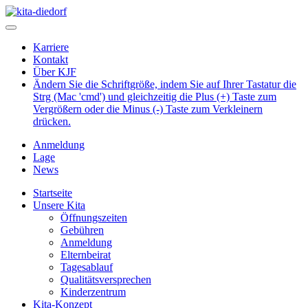
Karriere
Kontakt
Über KJF
Ändern Sie die Schriftgröße, indem Sie auf Ihrer Tastatur die
Strg (Mac 'cmd') und gleichzeitig die Plus (+) Taste zum
Vergrößern oder die Minus (-) Taste zum Verkleinern
drücken.
Anmeldung
Lage
News
Startseite
Unsere Kita
Öffnungszeiten
Gebühren
Anmeldung
Elternbeirat
Tagesablauf
Qualitätsversprechen
Kinderzentrum
Kita-Konzept