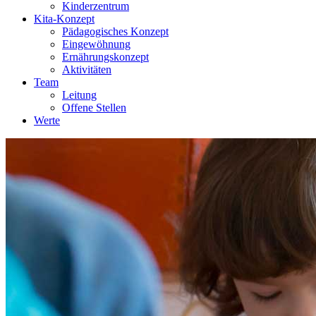
Kinderzentrum
Kita-Konzept
Pädagogisches Konzept
Eingewöhnung
Ernährungskonzept
Aktivitäten
Team
Leitung
Offene Stellen
Werte