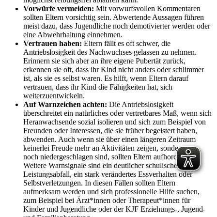
Vorwürfe vermeiden:
Mit vorwurfsvollen Kommentaren
sollten Eltern vorsichtig sein. Abwertende Aussagen führen
meist dazu, dass Jugendliche noch demotivierter werden oder
eine Abwehrhaltung einnehmen.
Vertrauen haben:
Eltern fällt es oft schwer, die
Antriebslosigkeit des Nachwuchses gelassen zu nehmen.
Erinnern sie sich aber an ihre eigene Pubertät zurück,
erkennen sie oft, dass ihr Kind nicht anders oder schlimmer
ist, als sie es selbst waren. Es hilft, wenn Eltern darauf
vertrauen, dass ihr Kind die Fähigkeiten hat, sich
weiterzuentwickeln.
Auf Warnzeichen achten:
Die Antriebslosigkeit
überschreitet ein natürliches oder vertretbares Maß, wenn sich
Heranwachsende sozial isolieren und sich zum Beispiel von
Freunden oder Interessen, die sie früher begeistert haben,
abwenden. Auch wenn sie über einen längeren Zeitraum
keinerlei Freude mehr an Aktivitäten zeigen, sondern nur
noch niedergeschlagen sind, sollten Eltern aufhorchen.
Weitere Warnsignale sind ein deutlicher schulischer
Leistungsabfall, ein stark verändertes Essverhalten oder
Selbstverletzungen. In diesen Fällen sollten Eltern
aufmerksam werden und sich professionelle Hilfe suchen,
zum Beispiel bei Ärzt*innen oder Therapeut*innen für
Kinder und Jugendliche oder der KJF Erziehungs-, Jugend-